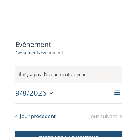
ACTUALITES
EVENEMENTS
Evénement
Evénement
Évènements
CONTACT
Évènements
for
Il n’y a pas d’évènements à venir.
Notice
9
août
Navig
9/8/2026
Naviga
Jour
de
2026
Sélectionnez
par
vues
une
consul
date.
Évèn
Jour précédent
Jour suivant