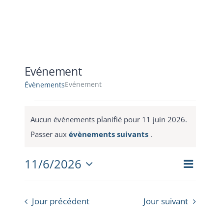
ACTUALITES
EVENEMENTS
Evénement
Evénement
Évènements
CONTACT
Évènements
for
Aucun évènements planifié pour 11 juin 2026.
11
Notice
Passer aux
évènements suivants
.
juin
2026
Navig
11/6/2026
Naviga
Jour
de
Sélectionnez
par
vues
une
consul
date.
Évèn
Jour précédent
Jour suivant